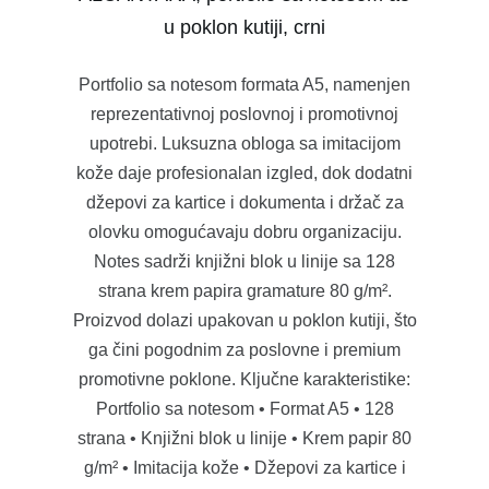
u poklon kutiji, crni
Portfolio sa notesom formata A5, namenjen
reprezentativnoj poslovnoj i promotivnoj
upotrebi. Luksuzna obloga sa imitacijom
kože daje profesionalan izgled, dok dodatni
džepovi za kartice i dokumenta i držač za
olovku omogućavaju dobru organizaciju.
Notes sadrži knjižni blok u linije sa 128
strana krem papira gramature 80 g/m².
Proizvod dolazi upakovan u poklon kutiji, što
ga čini pogodnim za poslovne i premium
promotivne poklone. Ključne karakteristike:
Portfolio sa notesom • Format A5 • 128
strana • Knjižni blok u linije • Krem papir 80
g/m² • Imitacija kože • Džepovi za kartice i