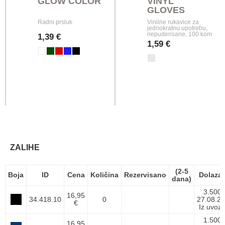
GLOW COLOR
VINYL
GLOVES
Radni prsluk
Vinilne rukavice za
jednokratnu upotrebu,
nepuderisane, 100 kom
1,39 €
1,59 €
ZALIHE
(2-5
Boja
ID
Cena
Količina
Rezervisano
Dolaza
dana)
3.500
16,95
34.418.10
0
27.08.26
€
Iz uvoz
1.500
16,95