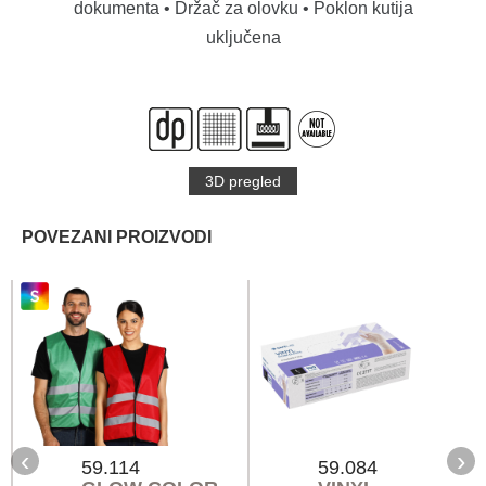
dokumenta • Držač za olovku • Poklon kutija
uključena
3D pregled
POVEZANI PROIZVODI
‹
›
59.114
59.084