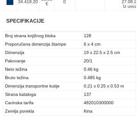
34.418.20
0
27.08.26
€
Iz uvoz
SPECIFIKACIJE
Broj strana knjižnog bloka
128
Preporučena dimenzija štampe
6 x 4 cm
Dimenzija
19 x 22.5 x 2.5 cm
Pakovanje
20/1
Neto težina
0.46 kg
Bruto težina
0.485 kg
Dimenzija transportne kutije
0.21 x 0.25 x 0.53 m
Strana kataloga
137
Carinska tarifa
482010300000
Zemlja porekla
Kina