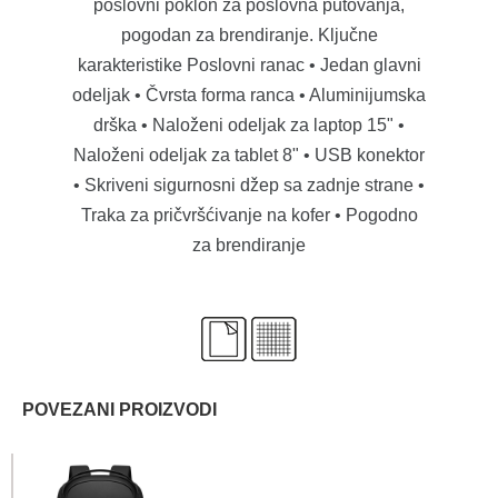
poslovni poklon za poslovna putovanja,
pogodan za brendiranje. Ključne
karakteristike Poslovni ranac • Jedan glavni
odeljak • Čvrsta forma ranca • Aluminijumska
drška • Naloženi odeljak za laptop 15" •
Naloženi odeljak za tablet 8" • USB konektor
• Skriveni sigurnosni džep sa zadnje strane •
Traka za pričvršćivanje na kofer • Pogodno
za brendiranje
POVEZANI PROIZVODI