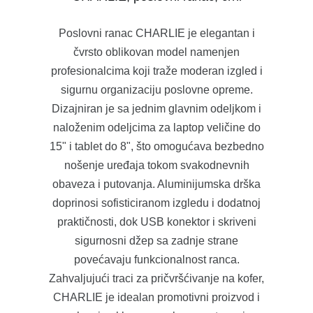
Poslovni ranac CHARLIE je elegantan i
čvrsto oblikovan model namenjen
profesionalcima koji traže moderan izgled i
sigurnu organizaciju poslovne opreme.
Dizajniran je sa jednim glavnim odeljkom i
naloženim odeljcima za laptop veličine do
15" i tablet do 8", što omogućava bezbedno
nošenje uređaja tokom svakodnevnih
obaveza i putovanja. Aluminijumska drška
doprinosi sofisticiranom izgledu i dodatnoj
praktičnosti, dok USB konektor i skriveni
sigurnosni džep sa zadnje strane
povećavaju funkcionalnost ranca.
Zahvaljujući traci za pričvršćivanje na kofer,
CHARLIE je idealan promotivni proizvod i