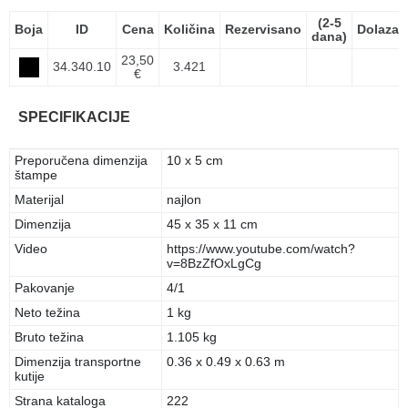
(2-5
Boja
ID
Cena
Količina
Rezervisano
Dolazak
dana)
23,50
34.340.10
3.421
€
SPECIFIKACIJE
Preporučena dimenzija
10 x 5 cm
štampe
Materijal
najlon
Dimenzija
45 x 35 x 11 cm
Video
https://www.youtube.com/watch?
v=8BzZfOxLgCg
Pakovanje
4/1
Neto težina
1 kg
Bruto težina
1.105 kg
Dimenzija transportne
0.36 x 0.49 x 0.63 m
kutije
Strana kataloga
222