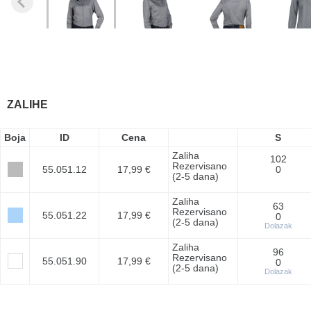
ZALIHE
Boja
ID
Cena
S
Zaliha
102
Rezervisano
55.051.12
17,99 €
0
(2-5 dana)
Zaliha
63
Rezervisano
55.051.22
17,99 €
0
(2-5 dana)
Dolazak
Zaliha
96
Rezervisano
55.051.90
17,99 €
0
(2-5 dana)
Dolazak