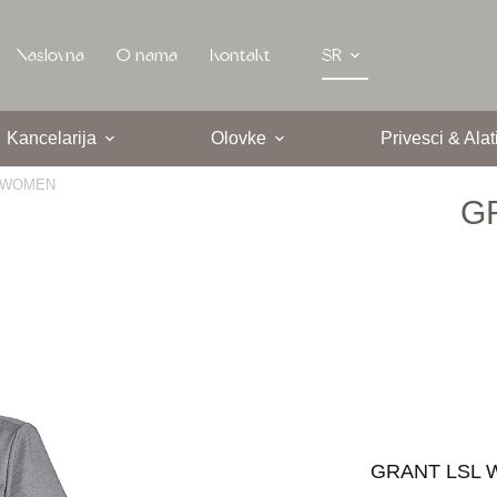
Naslovna
O nama
Kontakt
SR
Kancelarija
Olovke
Privesci & Alat
 WOMEN
G
GRANT LSL WO