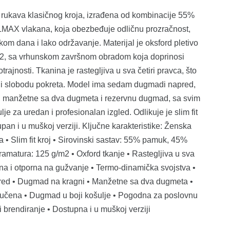
 rukava klasičnog kroja, izrađena od kombinacije 55%
AX vlakana, koja obezbeđuje odličnu prozračnost,
om dana i lako održavanje. Materijal je oksford pletivo
2, sa vrhunskom završnom obradom koja doprinosi
trajnosti. Tkanina je rastegljiva u sva četiri pravca, što
 slobodu pokreta. Model ima sedam dugmadi napred,
, manžetne sa dva dugmeta i rezervnu dugmad, sa svim
e za uredan i profesionalan izgled. Odlikuje je slim fit
upan i u muškoj verziji. Ključne karakteristike: Ženska
 • Slim fit kroj • Sirovinski sastav: 55% pamuk, 45%
matura: 125 g/m2 • Oxford tkanje • Rastegljiva u sva
čna i otporna na gužvanje • Termo-dinamička svojstva •
d • Dugmad na kragni • Manžetne sa dva dugmeta •
učena • Dugmad u boji košulje • Pogodna za poslovnu
i brendiranje • Dostupna i u muškoj verziji