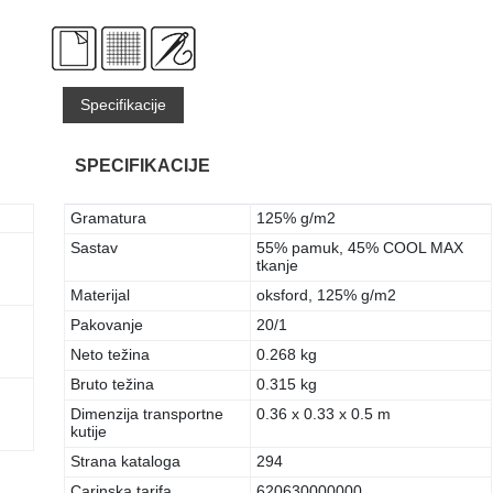
Specifikacije
SPECIFIKACIJE
Gramatura
125% g/m2
Sastav
55% pamuk, 45% COOL MAX
tkanje
Materijal
oksford, 125% g/m2
Pakovanje
20/1
Neto težina
0.268 kg
Bruto težina
0.315 kg
Dimenzija transportne
0.36 x 0.33 x 0.5 m
kutije
Strana kataloga
294
Carinska tarifa
620630000000