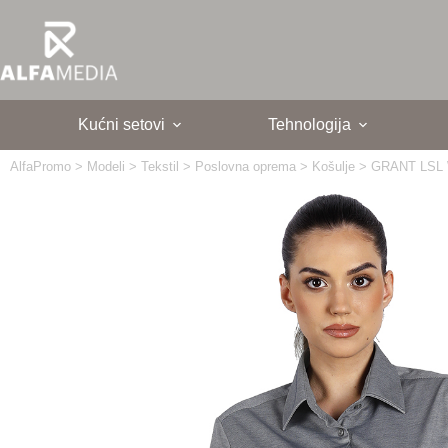
Skip
to
content
Kućni setovi
Tehnologija
AlfaPromo
>
Modeli
>
Tekstil
>
Poslovna oprema
>
Košulje
>
GRANT LSL