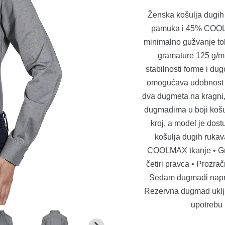
Ženska košulja dugih
pamuka i 45% COOLM
minimalno gužvanje tok
gramature 125 g/m
stabilnosti forme i dugo
omogućava udobnost i
dva dugmeta na kragni
dugmadima u boji košulj
kroj, a model je dost
košulja dugih rukava
COOLMAX tkanje • Gra
četiri pravca • Prozra
Sedam dugmadi napre
Rezervna dugmad uklj
upotrebu 