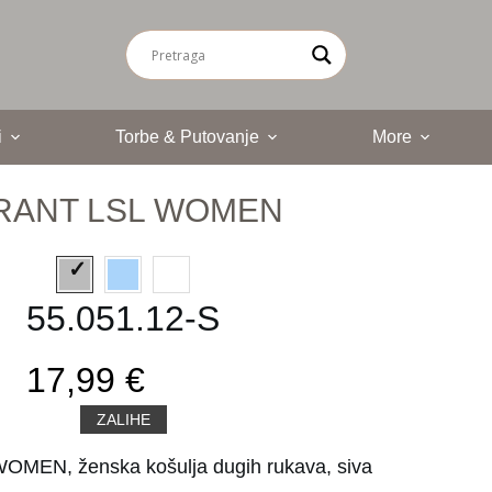
i
Torbe & Putovanje
More
RANT LSL WOMEN
55.051.12-S
17,99 €
ZALIHE
MEN, ženska košulja dugih rukava, siva