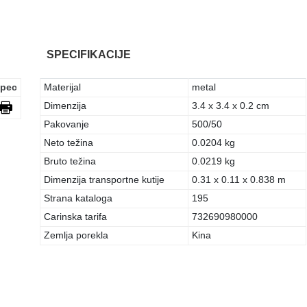
SPECIFIKACIJE
pec
Materijal
metal
Dimenzija
3.4 x 3.4 x 0.2 cm
Pakovanje
500/50
Neto težina
0.0204 kg
Bruto težina
0.0219 kg
Dimenzija transportne kutije
0.31 x 0.11 x 0.838 m
Strana kataloga
195
Carinska tarifa
732690980000
Zemlja porekla
Kina