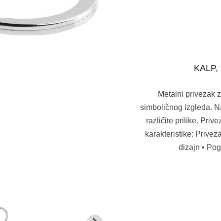
KALP, 
Metalni privezak z
simboličnog izgleda. Na
različite prilike. Pr
karakteristike: Privez
dizajn • Po