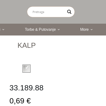
i
Torbe & Putovanje
More
KALP
33.189.88
0,69 €