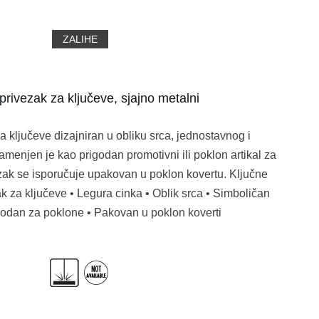
ZALIHE
privezak za ključeve, sjajno metalni
a ključeve dizajniran u obliku srca, jednostavnog i
menjen je kao prigodan promotivni ili poklon artikal za
ivezak se isporučuje upakovan u poklon kovertu. Ključne
ak za ključeve • Legura cinka • Oblik srca • Simboličan
godan za poklone • Pakovan u poklon koverti