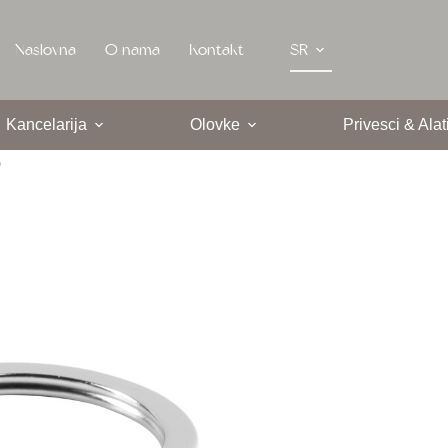
Naslovna
O nama
Kontakt
SR
Kancelarija
Olovke
Privesci & Alat
P