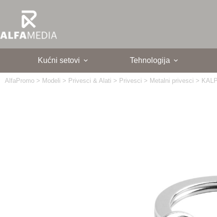
Skip
to
content
Kućni setovi
Tehnologija
AlfaPromo
>
Modeli
>
Privesci & Alati
>
Privesci
>
Metalni privesci
>
KAL