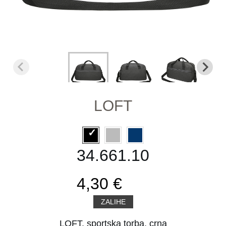
LOFT
34.661.10
4,30 €
ZALIHE
LOFT, sportska torba, crna