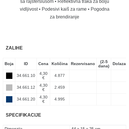
sa rajsferšlusom • Reflektivna traka za bolju
vidljivost • Podesivi kaiš za rame • Pogodna
za brendiranje
ZALIHE
(2-5
Boja
ID
Cena
Količina
Rezervisano
Dolazak
dana)
4,30
34.661.10
4.877
€
4,30
34.661.12
2.459
€
4,30
34.661.20
4.995
€
SPECIFIKACIJE
Dimenzija
44 x 15 x 25 cm