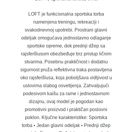
LOFT je funkcionalna sportska torba
namenjena treningu, rekreaciji i
svakodnevnoj upotrebi. Prostrani glavni
odeljak omogućava jednostavno odlaganje
sportske opreme, dok prednji džep sa
rajsferšlusom obezbeđuje brz pristup ličnim
stvarima. Posebnu praktičnost i dodatnu
sigurnost pruža reflektivna traka postavljena
oko rajsferšlusa, koja poboljšava vidljivost u
uslovima slabog osvetljenja. Zahvaljujući
podesivom kaišu za rame i jednostavnom
dizajnu, ovaj model je pogodan kao
promotivni proizvod i praktičan poslovni
poklon. Ključne karakteristike: Sportska
torba • Jedan glavni odeljak • Prednji džep