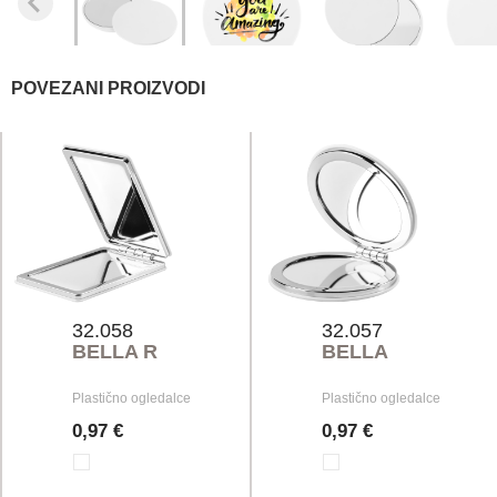
POVEZANI PROIZVODI
32.058
32.057
BELLA R
BELLA
Plastično ogledalce
Plastično ogledalce
0,97 €
0,97 €