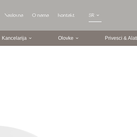
Naslovna
O nama
Kontakt
SR
Kancelarija
Olovke
Privesci & Alat