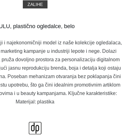
ZALIHE
ULU, plastično ogledalce, belo
i i najekonomičniji model iz naše kolekcije ogledalaca,
arketing kampanje u industriji lepote i nege. Dolazi
a pruža dovoljno prostora za personalizaciju digitalnom
i jasnu reprodukciju brenda, boja i detalja koji ostaju
na. Poseban mehanizam otvaranja bez poklapanja čini
tu upotrebu, što ga čini idealnim promotivnim artiklom
vima i u beauty kampanjama. Ključne karakteristike:
Materijal: plastika