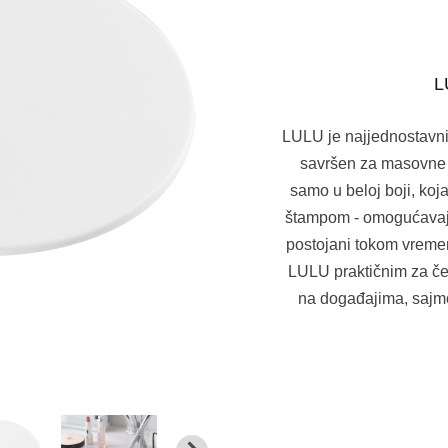
L
LULU je najjednostavnij
savršen za masovne m
samo u beloj boji, koj
štampom - omogućavajuć
postojani tokom vreme
LULU praktičnim za čes
na događajima, sajmo