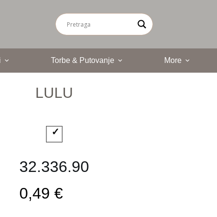
i
Torbe & Putovanje
More
LULU
32.336.90
0,49 €