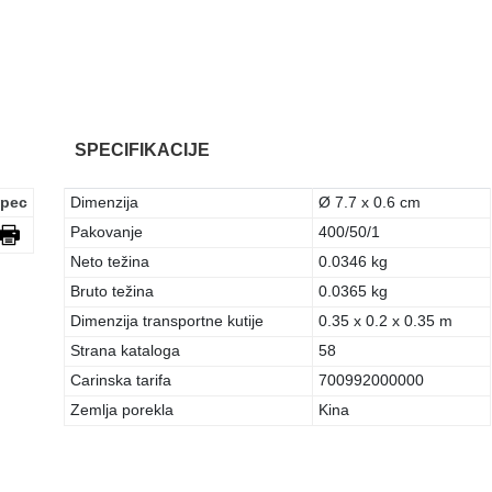
SPECIFIKACIJE
pec
Dimenzija
Ø 7.7 x 0.6 cm
Pakovanje
400/50/1
Neto težina
0.0346 kg
Bruto težina
0.0365 kg
Dimenzija transportne kutije
0.35 x 0.2 x 0.35 m
Strana kataloga
58
Carinska tarifa
700992000000
Zemlja porekla
Kina