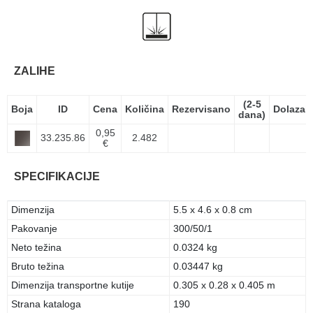
ZALIHE
(2-5
Boja
ID
Cena
Količina
Rezervisano
Dolazak
dana)
0,95
33.235.86
2.482
€
SPECIFIKACIJE
Dimenzija
5.5 x 4.6 x 0.8 cm
Pakovanje
300/50/1
Neto težina
0.0324 kg
Bruto težina
0.03447 kg
Dimenzija transportne kutije
0.305 x 0.28 x 0.405 m
Strana kataloga
190