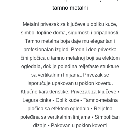
tamno metalni
Metalni privezak za ključeve u obliku kuće,
simbol topline doma, sigurnosti i pripadnosti.
Tamno metalna boja daje mu elegantan i
profesionalan izgled. Prednji deo priveska
čini pločica u tamno metalnoj boji sa efektom
ogledala, dok je poleđina reljefaste strukture
sa vertikalnim linijama. Privezak se
isporučuje upakovan u poklon kovertu.
Ključne karakteristike: Privezak za ključeve •
Legura cinka • Oblik kuće • Tamno-metalna
pločica sa efektom ogledala • Reljefna
poleđina sa vertikalnim linijama • Simboličan
dizajn • Pakovan u poklon koverti