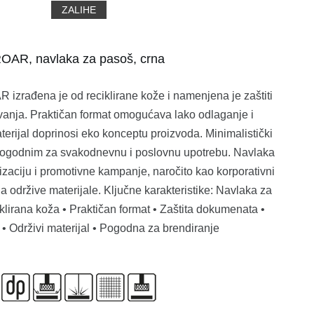
ZALIHE
OAR, navlaka za pasoš, crna
izrađena je od reciklirane kože i namenjena je zaštiti
anja. Praktičan format omogućava lako odlaganje i
terijal doprinosi eko konceptu proizvoda. Minimalistički
 pogodnim za svakodnevnu i poslovnu upotrebu. Navlaka
zaciju i promotivne kampanje, naročito kao korporativni
 održive materijale. Ključne karakteristike: Navlaka za
iklirana koža • Praktičan format • Zaštita dokumenata •
• Održivi materijal • Pogodna za brendiranje