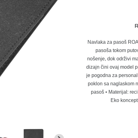
R
Navlaka za pasoš ROAR 
pasoša tokom putov
nošenje, dok održivi ma
dizajn čini ovaj model
je pogodna za personali
poklon sa naglaskom na
pasoš • Materijal: rec
Eko koncept 