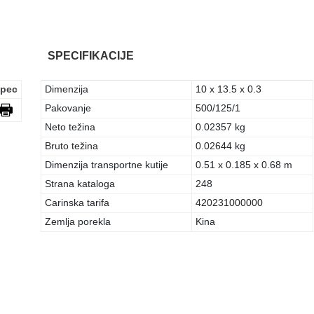
SPECIFIKACIJE
pec
Dimenzija
10 x 13.5 x 0.3
Pakovanje
500/125/1
Neto težina
0.02357 kg
Bruto težina
0.02644 kg
Dimenzija transportne kutije
0.51 x 0.185 x 0.68 m
Strana kataloga
248
Carinska tarifa
420231000000
Zemlja porekla
Kina