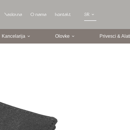
Naslovna
O nama
Kontakt
SR
Kancelarija
Olovke
Privesci & Alat