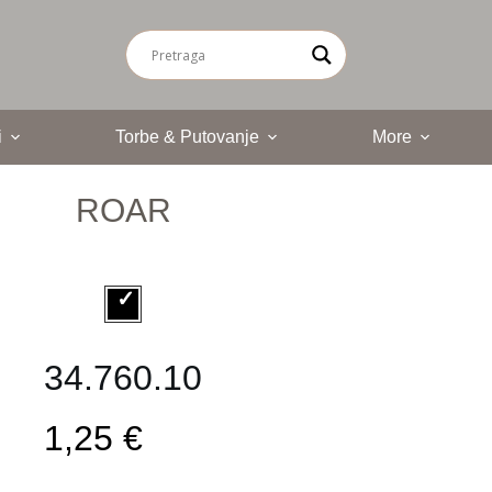
i
Torbe & Putovanje
More
ROAR
34.760.10
1,25 €