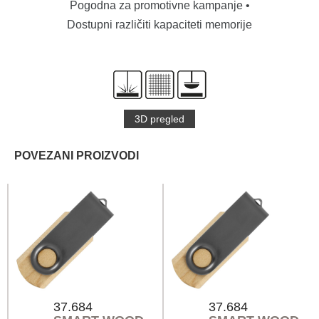
Pogodna za promotivne kampanje •
Dostupni različiti kapaciteti memorije
3D pregled
POVEZANI PROIZVODI
37.684
37.684