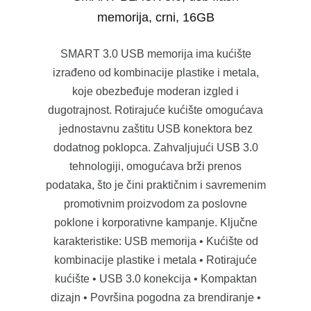
memorija, crni, 16GB
SMART 3.0 USB memorija ima kućište
izrađeno od kombinacije plastike i metala,
koje obezbeđuje moderan izgled i
dugotrajnost. Rotirajuće kućište omogućava
jednostavnu zaštitu USB konektora bez
dodatnog poklopca. Zahvaljujući USB 3.0
tehnologiji, omogućava brži prenos
podataka, što je čini praktičnim i savremenim
promotivnim proizvodom za poslovne
poklone i korporativne kampanje. Ključne
karakteristike: USB memorija • Kućište od
kombinacije plastike i metala • Rotirajuće
kućište • USB 3.0 konekcija • Kompaktan
dizajn • Površina pogodna za brendiranje •