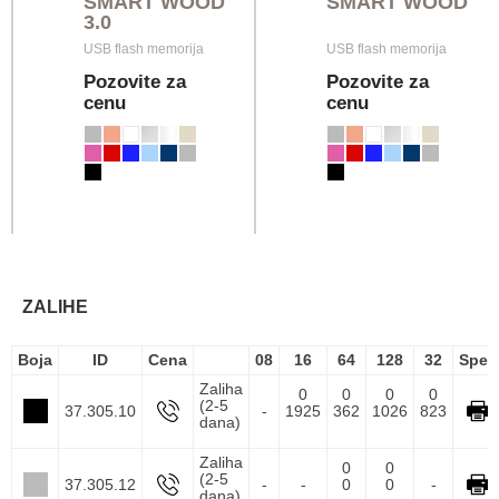
SMART WOOD
SMART WOOD
3.0
USB flash memorija
USB flash memorija
Pozovite za
Pozovite za
cenu
cenu
ZALIHE
Boja
ID
Cena
08
16
64
128
32
Spec
Zaliha
0
0
0
0
(2-5
37.305.10
-
1925
362
1026
823
dana)
Zaliha
0
0
(2-5
37.305.12
-
-
0
0
-
dana)