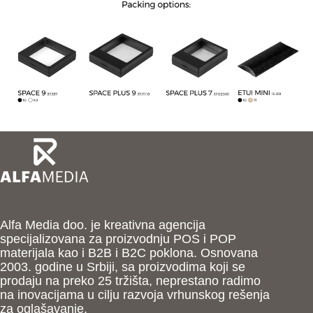
Alfa Media doo. je kreativna agencija
specijalizovana za proizvodnju POS i POP
materijala kao i B2B i B2C poklona. Osnovana
2003. godine u Srbiji, sa proizvodima koji se
prodaju na preko 25 tržišta, neprestano radimo
na inovacijama u cilju razvoja vrhunskog rešenja
za oglašavanje.