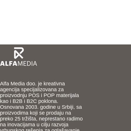
Alfa Media doo. je kreativna
agencija specijalizovana za
proizvodnju POS i POP materijala
kao i B2B i B2C poklona.
Osnovana 2003. godine u Srbiji, sa
proizvodima koji se prodaju na
preko 25 tržišta, neprestano radimo
na inovacijama u cilju razvoja
vrhunskog rešenja za oglašavanje.