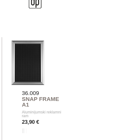
36.009
SNAP FRAME
A1
Aluminijumski reklamni
ram
23,90 €