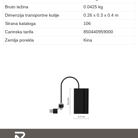
Bruto težina
0.0425 kg
Dimenzija transportne kutije
0.26 x 0.3 x 0.4 m
Strana kataloga
106
Carinska tarifa
850440959000
Zemlja porekla
Kina