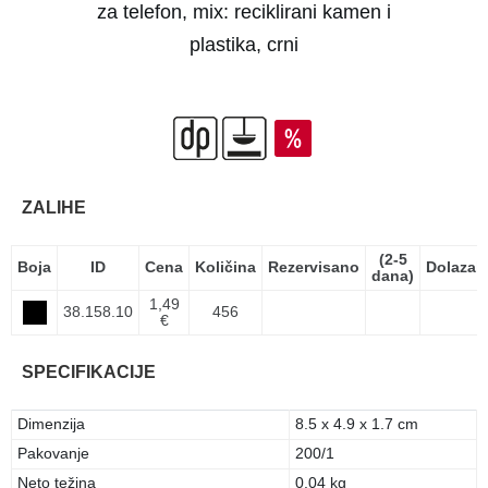
za telefon, mix: reciklirani kamen i
plastika, crni
ZALIHE
(2-5
Boja
ID
Cena
Količina
Rezervisano
Dolazak
dana)
1,49
38.158.10
456
€
SPECIFIKACIJE
Dimenzija
8.5 x 4.9 x 1.7 cm
Pakovanje
200/1
Neto težina
0.04 kg