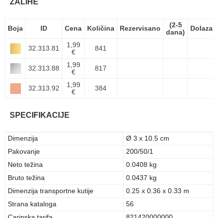
ZALIHE
(2-5
Boja
ID
Cena
Količina
Rezervisano
Dolazak
dana)
1,99
32.313.81
841
€
1,99
32.313.88
817
€
1,99
32.313.92
384
€
SPECIFIKACIJE
Dimenzija
Ø 3 x 10.5 cm
Pakovanje
200/50/1
Neto težina
0.0408 kg
Bruto težina
0.0437 kg
Dimenzija transportne kutije
0.25 x 0.36 x 0.33 m
Strana kataloga
56
Carinska tarifa
821420000000